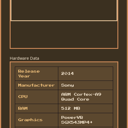
Hardware Data
Release
2014
Year
Manufacturer
Sony
ARM Cortex-A9
CPU
Quad Core
RAM
512 MB
PowerVR
Graphics
SGX543MP4+