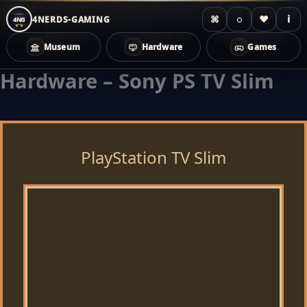
⌘
◌
♥
i
4NERDS-GAMING
4NG
Museum
Hardware
Games
Hardware – Sony PS TV Slim
Zum
Inhalt
springen
PlayStation TV Slim